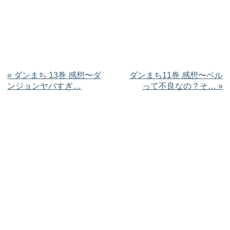
«
ダンまち 13巻 感想〜ダ
ダンまち11巻 感想〜ベル
ンジョンヤバすぎ…
って不良なの？そ…
»