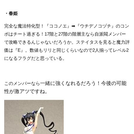
・春姫
完全な魔法特化型！『ココノエ』➡︎『ウチデノコヅチ』のコン
ボはチート過ぎる！17階と27階の階層主なら自派閥メンバー
で攻略できるんじゃないだろうか。ステイタスを見ると魔力評
価は『E』。数値もリリと同じくらいなので2人揃ってレベル2
になるフラグだと思っている。
一緒に強くなれるだろう！今後の可能
このメンバーなら
性が激アツですね。